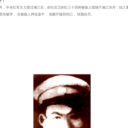
介：
年12月，中央红军主力渡过湘江后，担任后卫的红三十四师被敌人阻隔于湘江东岸，陷
受伤被俘， 在被敌人押送途中， 他撕开腹部伤口， 绞肠自尽。