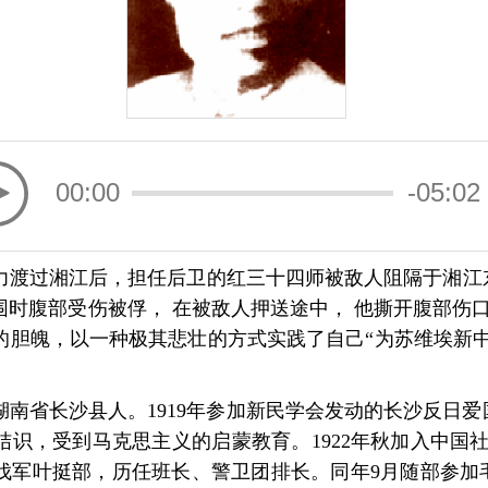
00:00
-05:02
军主力渡过湘江后，担任后卫的红三十四师被敌人阻隔于湘
时腹部受伤被俘， 在被敌人押送途中， 他撕开腹部伤口
的胆魄，以一种极其悲壮的方式实践了自己“为苏维埃新中
），湖南省长沙县人。1919年参加新民学会发动的长沙反日爱
识，受到马克思主义的启蒙教育。1922年秋加入中国社会
北伐军叶挺部，历任班长、警卫团排长。同年9月随部参