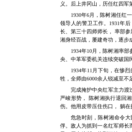
义。后上井冈山，历任红四军
1930年6月，陈树湘任
领导人的警卫工作。1931
长、第三十四师师长， 率部参
湘身经百战，屡建奇功，逐步
1934年10月，陈树湘
央、中革军委机关连续突破国
1934年11月下旬，在
牲，全师由6000余人锐减至不
完成掩护中央红军主力渡
严峻形势， 陈树湘执行退回
伤。他用皮带压住伤口， 躺
危急时刻，陈树湘命令大
俘。敌人为抓到一名红军师长