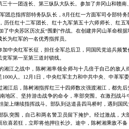
第三十一团连长、第三纵队大队长。参加了井冈山和赣南
红一军团总指挥部特务队队长，8月任红一方面军司令部特
年后，历任红十二军团长、红十九军第五十六师师长、红五
加了中央苏区历次反“围剿”作战。在创建井冈山革命根
成长为红军的一名优秀指挥员。
率部参加中央红军长征，担任全军总后卫，同国民党追兵频
民党军第一至第三道封锁线。
惨烈的湘江之战中，陈树湘率领全师与十几倍于自己的敌人
足1000人。12月1日，中央红军主力和中共中央、中革军
过湘江后，陈树湘指挥红三十四师数次强渡湘江，都先后
湘南地区、坚持游击战争的命令，率部突围。在激烈战斗
在担架上继续指挥战斗。部队到达道县四马桥时，遇到国民
部队突围，自己和两名警卫员留下掩护。经过激战，大
而欣喜若狂，立即将他押往长沙。途中，陈树湘乘敌不备