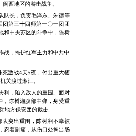
、闽西地区的游击战争。
务队队长，负责毛泽东、朱德等
军团第三十四师第一〇一团团
据地和中央苏区的斗争中，陈树
繁作战，掩护红军主力和中共中
殊死激战4天5夜，付出重大牺
委机关渡过湘江。
失利，陷入敌人的重围。面对
中，陈树湘腹部中弹，身受重
党地方保安团的截击。
部队突出重围，陈树湘不幸被
，忍着剧痛，从伤口处掏出肠