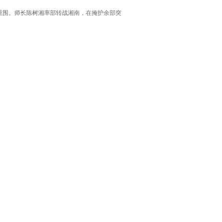
入重围。师长陈树湘率部转战湘南，在掩护余部突