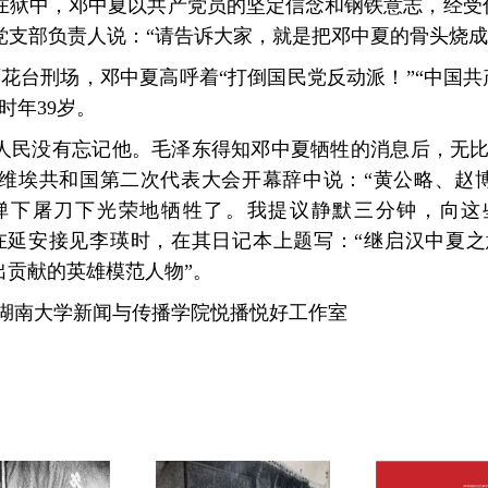
在狱中，邓中夏以共产党员的坚定信念和钢铁意志，经受
党支部负责人说：“请告诉大家，就是把邓中夏的骨头烧成
南京雨花台刑场，邓中夏高呼着“打倒国民党反动派！”“中国
时年39岁。
民没有忘记他。毛泽东得知邓中夏牺牲的消息后，无比悲痛
维埃共和国第二次代表大会开幕辞中说：“黄公略、赵
弹下屠刀下光荣地牺牲了。我提议静默三分钟，向这
泽东在延安接见李瑛时，在其日记本上题写：“继启汉中夏之意
出贡献的英雄模范人物”。
：湖南大学新闻与传播学院悦播悦好工作室