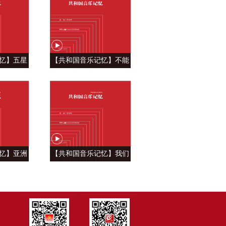
忆】五星
【共和国音乐记忆】不能
自豪 ——
忘怀的眷恋 ——《青藏高
飘》
原》
忆】亚洲
【共和国音乐记忆】我们
—《亚洲雄
祝福你的生日 ——《今天
是你的生日》