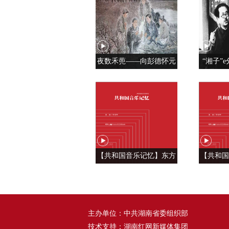
夜数禾蔸——向彭德怀元
“湘子”e
帅学调查研究
党人是用
【共和国音乐记忆】东方
【共和国
风来满眼春 ——《春天的
六种语
故事》
——
主办单位：中共湖南省委组织部
技术支持：湖南红网新媒体集团