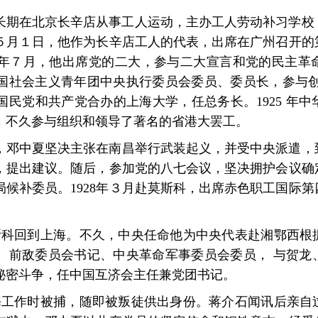
中夏长期在北京长辛店从事工人运动，主办工人劳动补习学
年５月１日，他作为长辛店工人的代表，出席在广州召开
年７月，他出席党的二大，参与二大宣言和党的民主革
社会主义青年团中央执行委员会委员、委员长，参与创办
民党和共产党合办的上海大学，任总务长。1925 年
，不久参与组织和领导了著名的省港大罢工。
，邓中夏坚决主张在南昌举行武装起义，并受中央派遣，
，提出建议。随后，参加党的八七会议，坚决拥护会议确
候补委员。1928年３月赴莫斯科，出席赤色职工国际
从莫斯科回到上海。不久，中央任命他为中央代表赴湘鄂西
、前敌委员会书记、中央革命军事委员会委员， 与贺龙
持秘密斗争，任中国互济会主任兼党团书记。
在上海工作时被捕，随即被叛徒供出身份。蒋介石闻讯后亲