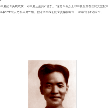
介：
邓中夏的骨头烧成灰，邓中夏还是共产党员。”这是革命烈士邓中夏生前在国民党监狱
命事业生死以之的英勇气概。他遗留给我们的宝贵精神财富，值得我们永远珍惜。