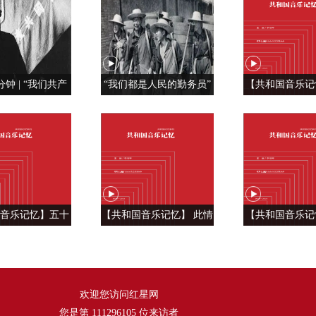
分钟 | “我们共产
“我们都是人民的勤务员”
【共和国音乐记
特殊材料制成的”
红旗， 我为你
《红旗飘
音乐记忆】五十
【共和国音乐记忆】 此情
【共和国音乐记
言 汇成一句话
温暖人间 ——《好人一生
雄风震天吼 —
《爱我中华》
平安》
风》
欢迎您访问红星网
您是第
111296105
位来访者