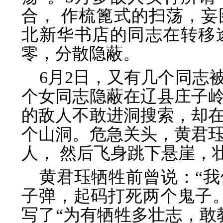
合， 作梳篦式的扫荡，
北新华书店的同志在转移
零，分散隐蔽。
6月2日，又有几个同志
个女同志隐蔽在辽县庄子
的敌人不敢进洞搜索，却
个山洞。危急关头，黄君
人， 然后飞身跳下悬崖，
黄君珏牺牲前曾说：“
子弹，起码打死两个鬼子
写了“为有牺牲多壮志，敢