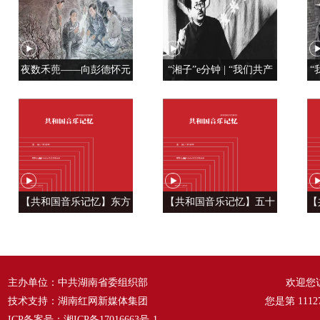
夜数禾蔸——向彭德怀元
“湘子”e分钟 | “我们共产
“
帅学调查研究
党人是用特殊材料制成的”
【共和国音乐记忆】东方
【共和国音乐记忆】五十
【
风来满眼春 ——《春天的
六种语言 汇成一句话
温
故事》
——《爱我中华》
主办单位：中共湖南省委组织部
欢迎您
技术支持：湖南红网新媒体集团
您是第
1112
ICP备案号：
湘ICP备17016663号-1