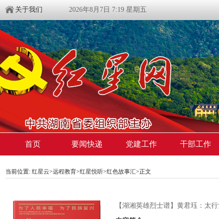
关于我们
2026年8月7日 7:19 星期五
首页
要闻快递
党建工作
干部工作
当前位置:
红星云
>
远程教育
>
红星悦听
>
红色故事汇
>正文
【湖湘英雄烈士谱】黄君珏：太行