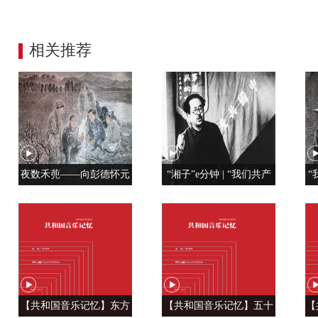
相关推荐
夜数禾蔸——向彭德怀元
“湘子”e分钟 | “我们共产
“
帅学调查研究
党人是用特殊材料制成的”
【共和国音乐记忆】东方
【共和国音乐记忆】五十
【