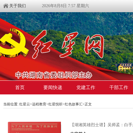
关于我们
2026年8月8日 7:57 星期六
首页
要闻快递
党建工作
干部工作
当前位置:
红星云
>
远程教育
>
红星悦听
>
红色故事汇
>正文
【湖湘英雄烈士谱】吴师孟：白手