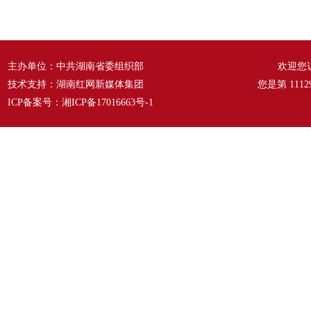
风来满眼春 ——《春天的
六种语言 汇成一句话
温
故事》
——《爱我中华》
主办单位：中共湖南省委组织部
欢迎您
技术支持：湖南红网新媒体集团
您是第
1112
ICP备案号：
湘ICP备17016663号-1