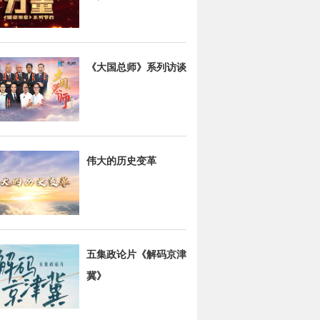
《大国总师》系列访谈
伟大的历史变革
五集政论片《解码京津
冀》