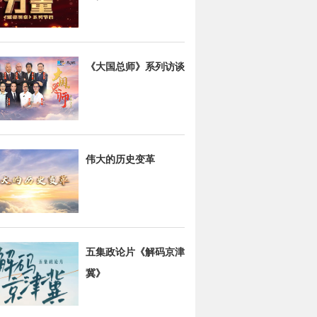
《大国总师》系列访谈
伟大的历史变革
五集政论片《解码京津
冀》