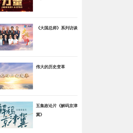
《大国总师》系列访谈
伟大的历史变革
五集政论片《解码京津
冀》