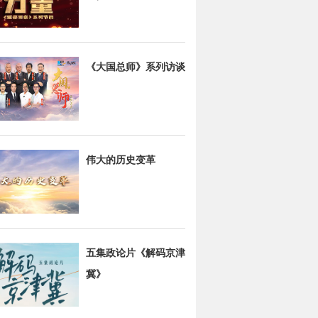
《大国总师》系列访谈
伟大的历史变革
五集政论片《解码京津
冀》