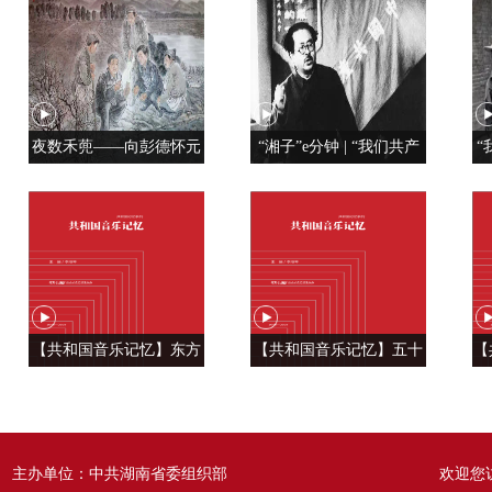
夜数禾蔸——向彭德怀元
“湘子”e分钟 | “我们共产
“
帅学调查研究
党人是用特殊材料制成的”
【共和国音乐记忆】东方
【共和国音乐记忆】五十
【
风来满眼春 ——《春天的
六种语言 汇成一句话
温
故事》
——《爱我中华》
主办单位：中共湖南省委组织部
欢迎您