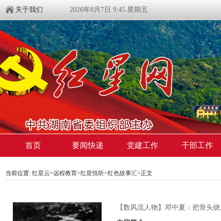
关于我们
2026年8月7日 9:45 星期五
首页
要闻快递
党建工作
干部工作
当前位置:
红星云
>
远程教育
>
红星悦听
>
红色故事汇
>正文
【数风流人物】邓中夏：把骨头烧