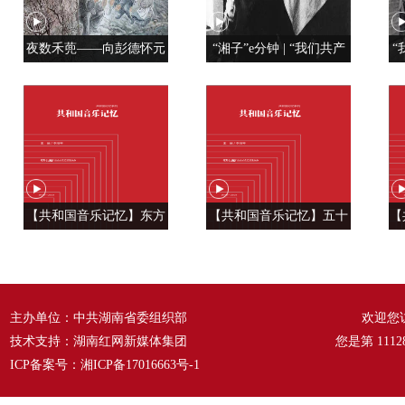
夜数禾蔸——向彭德怀元
“湘子”e分钟 | “我们共产
“
帅学调查研究
党人是用特殊材料制成的”
【共和国音乐记忆】东方
【共和国音乐记忆】五十
【
风来满眼春 ——《春天的
六种语言 汇成一句话
温
故事》
——《爱我中华》
主办单位：中共湖南省委组织部
欢迎您
技术支持：湖南红网新媒体集团
您是第
1112
ICP备案号：
湘ICP备17016663号-1