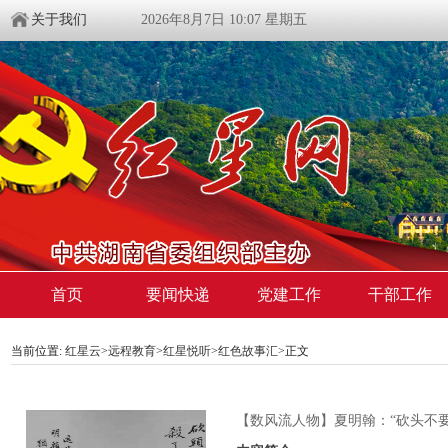
关于我们
2026年8月7日 10:07 星期五
首页
要闻快递
党建工作
干部工作
当前位置:
红星云
>
远程教育
>
红星悦听
>
红色故事汇
>正文
【数风流人物】夏明翰：“砍头不