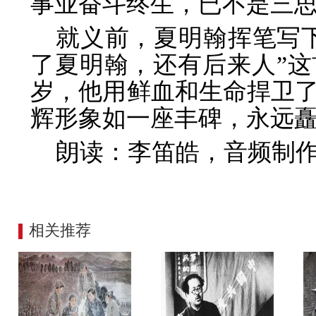
事业奋斗终生，已不是三思
就义前，夏明翰挥笔写
了夏明翰，还有后来人”这
岁，他用鲜血和生命捍卫
辉形象如一座丰碑，永远
朗读：李笛皓，音频制
相关推荐