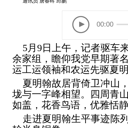
通讯员 唐春晖 邱鹏
00:00
5月9日上午，记者驱车
余家组，瞻仰我党早期著
运工运领袖和农运先驱夏
夏明翰故居背倚卫冲山
垅与一字峰相望。四周青
如盖，花香鸟语，优雅恬
走进夏明翰生平事迹陈