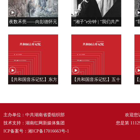
夜数禾蔸——向彭德怀元
“湘子”e分钟 | “我们共产
“
帅学调查研究
党人是用特殊材料制成的”
【共和国音乐记忆】东方
【共和国音乐记忆】五十
【
风来满眼春 ——《春天的
六种语言 汇成一句话
温
故事》
——《爱我中华》
主办单位：中共湖南省委组织部
欢迎您
技术支持：湖南红网新媒体集团
您是第
1112
ICP备案号：
湘ICP备17016663号-1