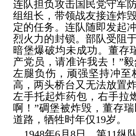
连队担负攻击国民党守军
组组长，带领战友接连炸毁
定的任务。连队随即发起
烈火力的封锁。部队受阻
暗堡爆破均未成功。董存
产党员，请准许我去！”
左腿负伤，顽强坚持冲至
高，两头桥台又无法放置
左手托起炸药包，右手拉
啊！”碉堡被炸毁，董存
道路，牺牲时年仅19岁。
1948年6月8日，第1