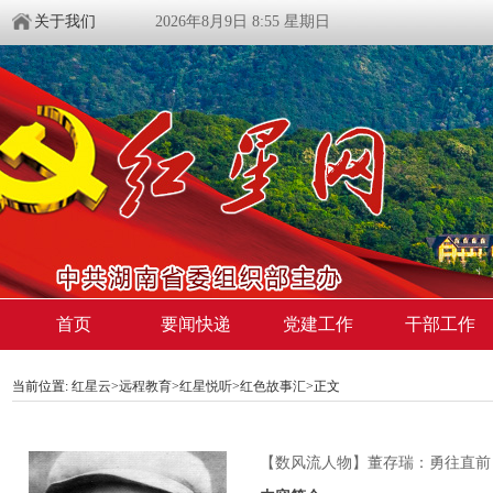
关于我们
2026年8月9日 8:55 星期日
首页
要闻快递
党建工作
干部工作
当前位置:
红星云
>
远程教育
>
红星悦听
>
红色故事汇
>正文
【数风流人物】董存瑞：勇往直前