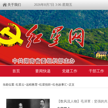
关于我们
2026年8月7日 3:06 星期五
首页
要闻快递
党建工作
干部工作
当前位置:
红星云
>
远程教育
>
红星悦听
>
红色故事汇
>正文
【数风流人物】毛泽覃：坚强的共