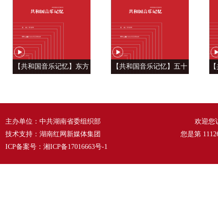
【共和国音乐记忆】东方
【共和国音乐记忆】五十
【
风来满眼春 ——《春天的
六种语言 汇成一句话
温
故事》
——《爱我中华》
主办单位：中共湖南省委组织部
欢迎您
技术支持：湖南红网新媒体集团
您是第
1112
ICP备案号：
湘ICP备17016663号-1