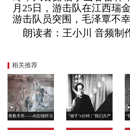
月25日，游击队在江西瑞
游击队员突围，毛泽覃不幸
朗读者：王小川 音频制
相关推荐
夜数禾蔸——向彭德怀元
“湘子”e分钟 | “我们共产
“
帅学调查研究
党人是用特殊材料制成的”