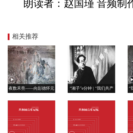
朗读者：赵国瑾 音频制
相关推荐
夜数禾蔸——向彭德怀元
“湘子”e分钟 | “我们共产
“
帅学调查研究
党人是用特殊材料制成的”