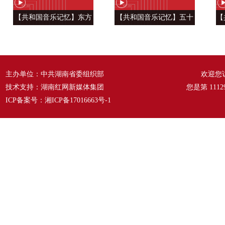
【共和国音乐记忆】东方
【共和国音乐记忆】五十
【
风来满眼春 ——《春天的
六种语言 汇成一句话
温
故事》
——《爱我中华》
主办单位：中共湖南省委组织部
欢迎您
技术支持：湖南红网新媒体集团
您是第
1112
ICP备案号：
湘ICP备17016663号-1