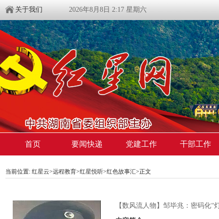
关于我们
2026年8月8日 2:17 星期六
首页
要闻快递
党建工作
干部工作
当前位置:
红星云
>
远程教育
>
红星悦听
>
红色故事汇
>正文
【数风流人物】邹毕兆：密码化“灯