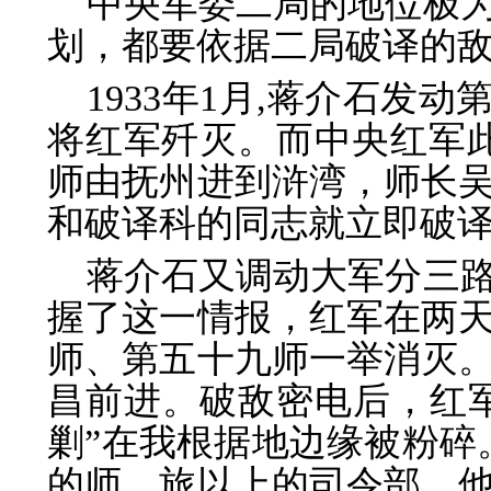
中央军委二局的地位极
划，都要依据二局破译的
1933年1月,蒋介石发
将红军歼灭。而中央红军
师由抚州进到浒湾，师长
和破译科的同志就立即破
蒋介石又调动大军分三
握了这一情报，红军在两
师、第五十九师一举消灭
昌前进。破敌密电后，红
剿”在我根据地边缘被粉碎
的师、旅以上的司令部，