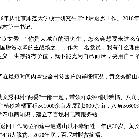
16年从北京师范大学硕士研究生毕业后返乡工作。2018
坭村第一书记。
黄文秀：“你是大城市的研究生，怎么会想要来这么
全国脱贫攻坚的主战场之一，作为一名党员，我有什么理由
意义，生存得有价值，就不能光为自己而活，要用自己
了在最短时间内掌握全村贫困户的详细情况，黄文秀翻山
”黄文秀和村“两委”干部一起，带领群众种植砂糖橘、八
砂糖橘面积从1000余亩发展到2000余亩，八角从600
学习电商知识，建立了百坭村电商服务站。
，她在返回工作岗位的途中遭遇山洪不幸牺牲，年仅30岁。黄
418人脱贫。2020年底，百坭村脱贫摘帽。