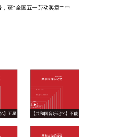
号，获“全国五一劳动奖章”“中
忆】五星
【共和国音乐记忆】不能
自豪 ——
忘怀的眷恋 ——《青藏高
飘》
原》