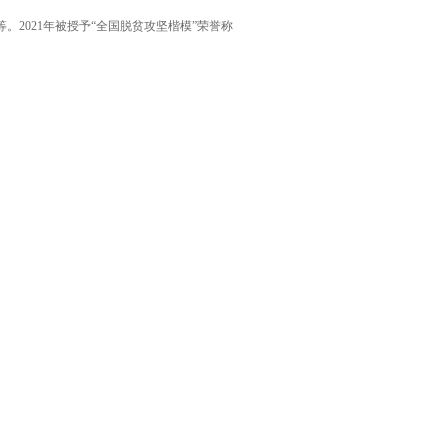
等。2021年被授予“全国脱贫攻坚楷模”荣誉称