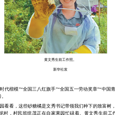
黄文秀生前工作照。
新华社发
时代楷模”“全国三八红旗手”“全国五一劳动奖章”“中国青
号。
果园看看，这些砂糖橘是文秀书记带领我们种下的致富树，
坭村，村民班统茂正在自家果园忙碌着。黄文秀生前工