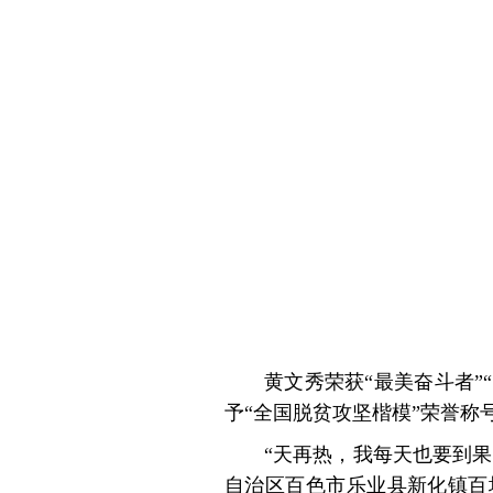
黄文秀荣获“最美奋斗者”“
予“全国脱贫攻坚楷模”荣誉称
“天再热，我每天也要到
自治区百色市乐业县新化镇百