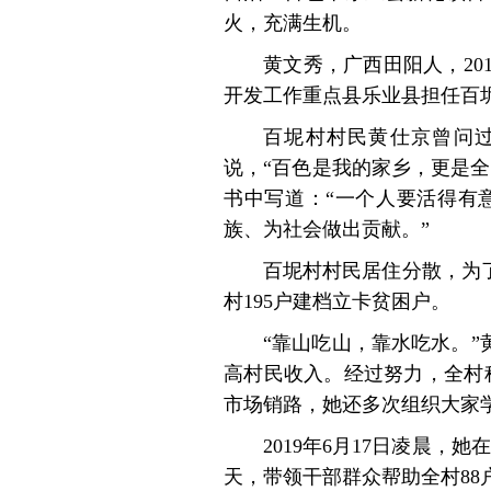
火，充满生机。
黄文秀，广西田阳人，20
开发工作重点县乐业县担任百
百坭村村民黄仕京曾问过
说，“百色是我的家乡，更是
书中写道：“一个人要活得有
族、为社会做出贡献。”
百坭村村民居住分散，为
村195户建档立卡贫困户。
“靠山吃山，靠水吃水。
高村民收入。经过努力，全村种植
市场销路，她还多次组织大家
2019年6月17日凌晨
天，带领干部群众帮助全村88户