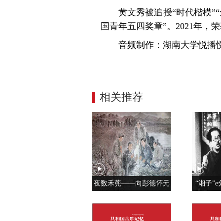
黄文秀被追授“时代楷模”
国青年五四奖章”。2021年，
音频制作：湖南大学悦播
相关推荐
夜数禾蔸——向彭德怀元
“湘子”e
帅学调查研究
党人是用