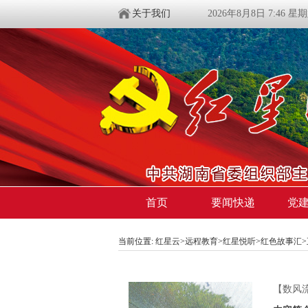
关于我们
2026年8月8日 7:46 星
首页
要闻快递
党
当前位置:
红星云
>
远程教育
>
红星悦听
>
红色故事汇
【数风