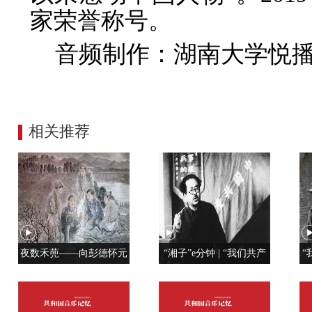
家荣誉称号。
音频制作：湖南大学悦
相关推荐
夜数禾蔸——向彭德怀元
“湘子”e分钟 | “我们共产
“
帅学调查研究
党人是用特殊材料制成的”