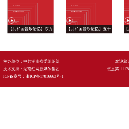
【共和国音乐记忆】东方
【共和国音乐记忆】五十
【
风来满眼春 ——《春天的
六种语言 汇成一句话
温
故事》
——《爱我中华》
主办单位：中共湖南省委组织部
欢迎您
技术支持：湖南红网新媒体集团
您是第
1112
ICP备案号：
湘ICP备17016663号-1