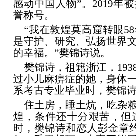
感动中国人物”。2019年
誉称号。
“我在敦煌莫高窟转眼5
是守护、研究、弘扬世界
的幸福。”樊锦诗说。
樊锦诗，祖籍浙江，19
过小儿麻痹症的她，身体一
系考古专业毕业时，樊锦
住土房，睡土炕，吃杂粮
煌，条件还十分艰苦，但
时，樊锦诗和恋人彭金章约