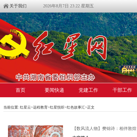
关于我们
2026年8月7日 23:22 星期五
首页
要闻快递
党建工作
干部工作
当前位置:
红星云
>
远程教育
>
红星悦听
>
红色故事汇
>正文
【数风流人物】樊锦诗：相伴敦煌