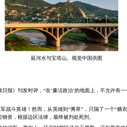
延河水与宝塔山。视觉中国供图
《解放日报》刊发时评，“在‘廉洁政治’的地面上，不允许有
红军战斗英雄！然而，从英雄到“莠草”，只隔了一个“糖
卖物资，根据边区法律，最终被判处死刑。