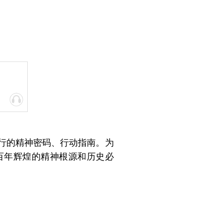
行的精神密码、行动指南。为
百年辉煌的精神根源和历史必