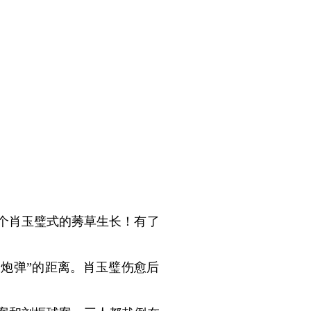
一个肖玉璧式的莠草生长！有了
衣炮弹”的距离。肖玉璧伤愈后