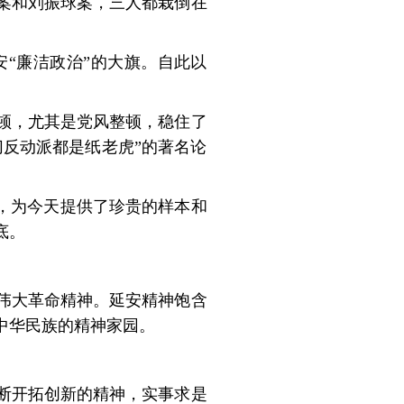
案和刘振球案，三人都栽倒在
“廉洁政治”的大旗。自此以
顿，尤其是党风整顿，稳住了
切反动派都是纸老虎”的著名论
，为今天提供了珍贵的样本和
底。
伟大革命精神。延安精神饱含
中华民族的精神家园。
断开拓创新的精神，实事求是