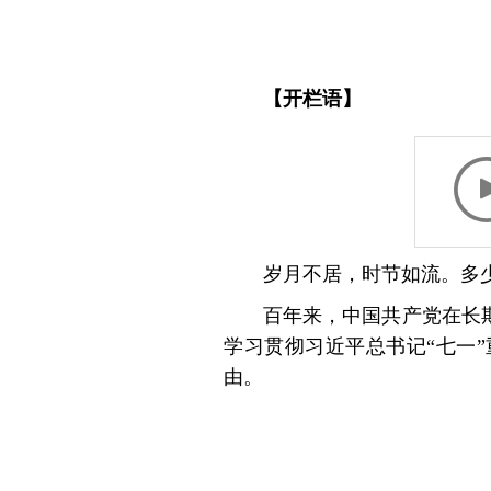
【开栏语】
岁月不居，时节如流。多
百年来，中国共产党在长
学习贯彻习近平总书记“七一
由。