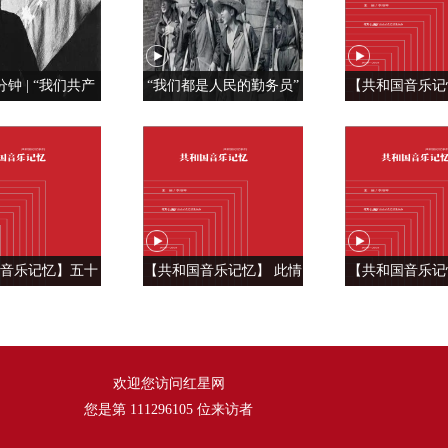
分钟 | “我们共产
“我们都是人民的勤务员”
【共和国音乐记
特殊材料制成的”
红旗， 我为你
《红旗飘
音乐记忆】五十
【共和国音乐记忆】 此情
【共和国音乐记
言 汇成一句话
温暖人间 ——《好人一生
雄风震天吼 —
《爱我中华》
平安》
风》
欢迎您访问红星网
您是第
111296105
位来访者