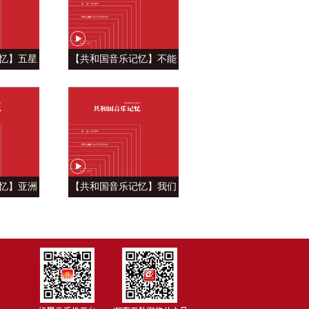
忆】五星
【共和国音乐记忆】不能
自豪 ——
忘怀的眷恋 ——《青藏高
飘》
原》
忆】亚洲
【共和国音乐记忆】我们
—《亚洲雄
祝福你的生日 ——《今天
是你的生日》