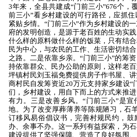
3年来，全县共建成“门前三小”676个，
前三小”看乡村建设的可行路径，应抓住
紧贴乡情。“门前三小”作为乡村建设的
府的发明创造，是源于老百姓的生动实践
什么样的原料做什么样的饭菜，只有结合
民为中心，与农民的工作、生活密切结合
之路。二是依靠乡亲。“门前三小”的筹
持依靠群众、民办公助的原则，这样老百
坪镇村民刘玉福免费提供房子作书屋、讲
商村民自发筹资近20万元支持家乡建设“
们，乡村建设，用自下而上的方式来推进
有力。三是改善乡风。“门前三小”是宣
地。为了改变厚葬薄养等陈规陋习，石羊
订移风易俗倡议书，完善村规民约，鼓
办、余事不办。这一系列有益探索，为石
建设提供了坚强保障、营造了良好氛围、