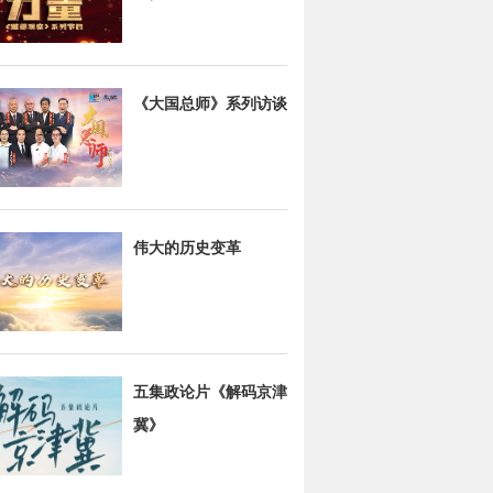
《大国总师》系列访谈
伟大的历史变革
五集政论片《解码京津
冀》