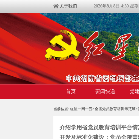
关于我们
2026年8月8日 4:30 星
首页
要闻快递
党
当前位置:
红星一网一云
>
全省党员教育培训示范班
>
介绍学用省党员教育培训平台情
开发及标准化建设；党员全覆盖