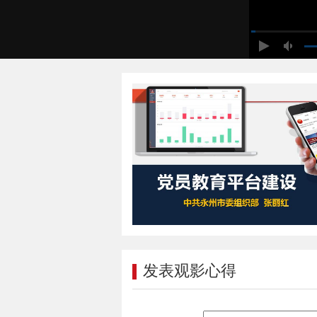
发表观影心得