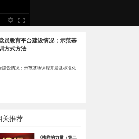
党员教育平台建设情况；示范基
训方式方法
台建设情况；示范基地课程开发及标准化
相关推荐
《榜样的力量（第二