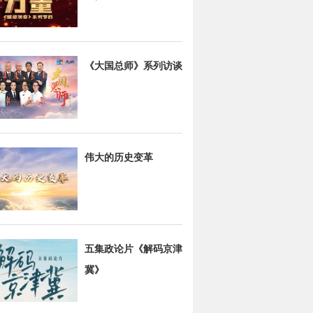
《大国总师》系列访谈
伟大的历史变革
五集政论片《解码京津
冀》