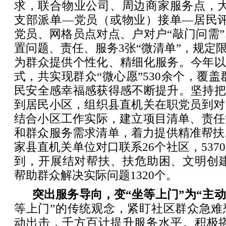
求，联合物业公司、周边商家服务点，大
支部派单—党员（或物业）接单—居民评
党员、网格员点对点、户对户“敲门问需
置问题、责任、服务3张“微清单”，规定限
为群众提供个性化、精细化服务。今年以
式，共实现群众“微心愿”530余个，覆盖
民安全感幸福感获得感不断提升。坚持把
到居民小区，组织县直机关在职党员到对
结合小区工作实际，建立项目清单、责任
和群众服务需求清单，着力提供精准帮扶
家县直机关单位对口联系26个社区，537
到，开展结对帮扶、扶危助困、文明创建
帮助群众解决实际问题1320个。
突出服务导向，变“坐等上门”为“主动
等上门”的传统观念，紧盯社区群众急难
动出击，千方百计提升服务水平。积极搭