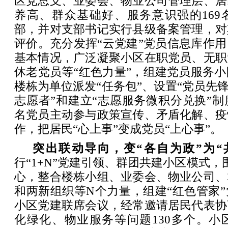
区党总支、业委会、物业公司管理层、居
养高、群众基础好、服务意识强的169
部，并对支部书记实行县级备案管理，对
评价。充分发挥“云党建”党员信息库作
基本情况，广泛凝聚小区在职党员、无职
休老党员等“红色力量”，组建党员服务小
楼栋为单位派发“任务包”、设置“党员先锋
志愿者”和建立“志愿服务微积分兑换”制度
名党员主动参与政策宣传、矛盾化解、疫
作，把居民“心上事”变成党员“上心事”。
突出联动导向，变“各自为政”为“
行“1+N”党建引领、群团共建小区模式，
心，整合楼栋小组、业委会、物业公司、
和两新组织等N个力量，组建“红色管家
小区党建联席会议，经常邀请居民代表协
化绿化、物业服务等问题130多个。小