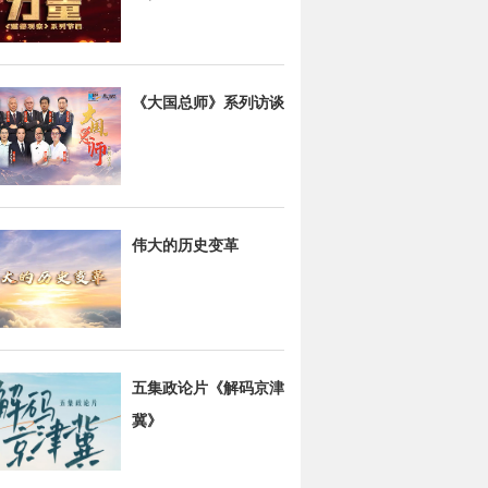
《大国总师》系列访谈
伟大的历史变革
五集政论片《解码京津
冀》