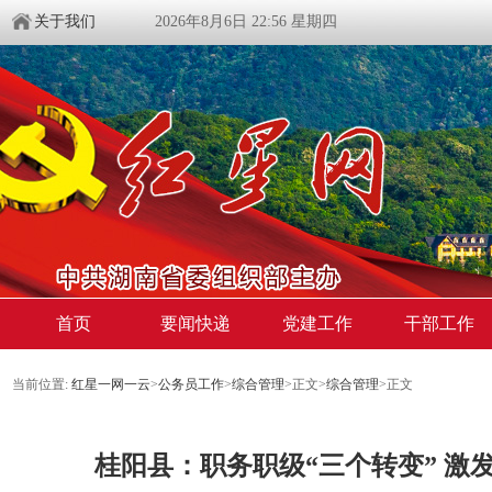
关于我们
2026年8月6日 22:56 星期四
首页
要闻快递
党建工作
干部工作
当前位置:
红星一网一云
>
公务员工作
>
综合管理
>
正文
>
综合管理
>
正文
桂阳县：职务职级“三个转变” 激