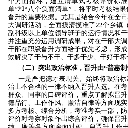
个方面指标，建立清单式考核评价标准
单”和“八个负面清单”，将平时考核结
晋升的重要依据。尤其是结合今年在全市
大调研活动，全面摸清摸准了22个乡镇（
副科级以上单位领导班子的运行情况和干
并注重充分运用调研成果，对在干部大调
干部在职级晋升方面给予优先考虑，形成
效解决了干与不干、干多干少、干好干坏
（二）突出政治标准，晋升由“普惠制”
一是严把德才表现关。始终将政治标
治上不合格的一律不纳入晋升人选。在考
群众、同事的口碑评价，重点了解拟晋升
德品行、工作作风、廉洁自律等方面现实
多方考核、综合分析，考准考实干部，防
评价对考察对象作出综合评价，确保晋升
绩、廉等各方面全面过硬。自晋升工作开