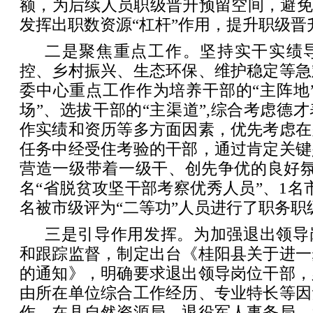
额，为后续人员职级晋升预留空间，避免
发挥出职数资源“杠杆”作用，提升职级晋
二是聚焦重点工作。坚持实干实绩
控、乡村振兴、生态环保、维护稳定等急
委中心重点工作作为培养干部的“主阵地
场”、选拔干部的“主渠道”,综合考虑德
作实绩和资历等多方面因素，优先考虑在
任务中经受住考验的干部，通过肯定关键
营造一级带着一级干、创先争优的良好氛
名“省脱贫攻坚干部考察优秀人员”、1名市
名被市级评为“二等功”人员进行了职务职
三是引导作用发挥。为加强退出领导
和跟踪监督，制定出台《桂阳县关于进一
的通知》，明确要求退出领导岗位干部，
由所在单位综合工作经历、专业特长等因
作。在县自然资源局、退役军人事务局，