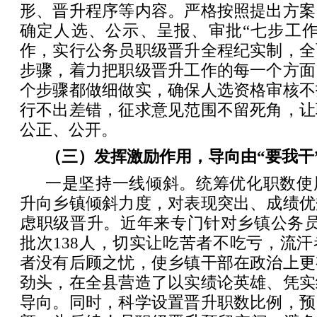
形、晋升程序等内容。严格按照提出方案
确定人选、公示、呈报、审批“七步工作
作，实行公务员职级晋升全程纪实制，全
步骤，着力把职级晋升工作的每一个方面
个步骤都做细做实，确保人选资格审核不
行不出差错，征求意见范围不留死角，让
公正、公开。
（三）发挥激励作用，导向由“要我干”
一是坚持一线倾斜。统筹优化职数使
升向乡镇倾斜力度，对表现突出、成绩优
虑职级晋升。近年来专门针对乡镇公务员
批次138人，切实让吃苦者不吃亏，流
者没有后顾之忧，使乡镇干部在政治上更
劲头，在全县营造了以实绩论英雄、凭实
导向。同时，科学设置晋升职数比例，预