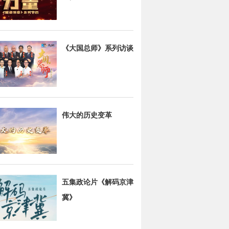
《大国总师》系列访谈
伟大的历史变革
五集政论片《解码京津
冀》