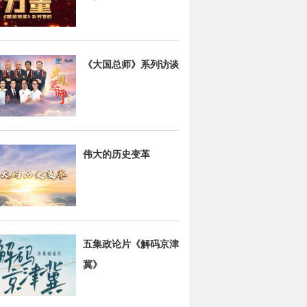
《大国总师》系列访谈
伟大的历史变革
五集政论片《解码京津
冀》