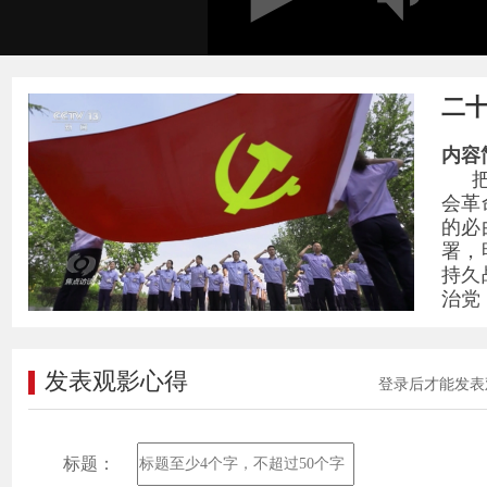
二十
内容
会革
的必
署，
持久
治党
党。
党的
发表观影心得
登录后才能发表
党，
有难
标题：
牢记