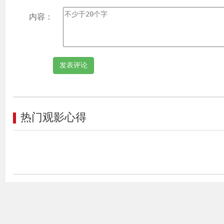
严治
期率
内容：
推进
例的
住的
并全
中，
部18
党，
热门观影心得
中体
持党
设总
自我
义事
向，
题的
环节