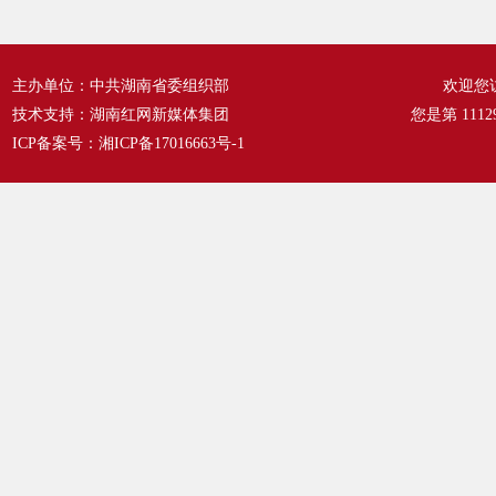
的问
严治
主办单位：中共湖南省委组织部
欢迎您
持和
技术支持：湖南红网新媒体集团
您是第
1112
集中
ICP备案号：
湘ICP备17016663号-1
糊和
以来
大国
强的
时代
完二
名青
卫生
想信
宣讲
位的