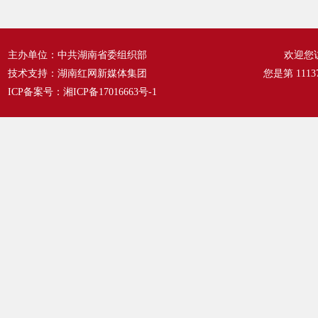
水稻
德尔
主办单位：中共湖南省委组织部
欢迎您
分析
技术支持：湖南红网新媒体集团
您是第
1113
以找
ICP备案号：
湘ICP备17016663号-1
育出