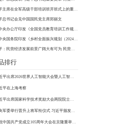
习近平主席在全军高级干部培训班开班式上的重要讲话引领全军开展思想整风、深化政治整训
平总书记会见中国国民党主席郑丽文
中共中央办公厅印发《全国党员教育培训工作规划（2024－2028年）》
中共中央国务院印发《乡村全面振兴规划（2024—2027年）》
习近平：民营经济发展前景广阔大有可为 民营企业和民营企业家大显身手正当其时
品排行
习近平出席2026世界人工智能大会暨人工智能全球治理高级别会议开幕式并发表主旨讲话
近平在上海考察
习近平出席国家科学技术奖励大会两院院士大会中国科协第十一次全国代表大会并发表重要讲话
中央军委举行晋升上将军衔仪式 习近平颁发命令状并向晋衔的军官表示祝贺
庆祝中国共产党成立105周年大会在京隆重举行 习近平发表重要讲话