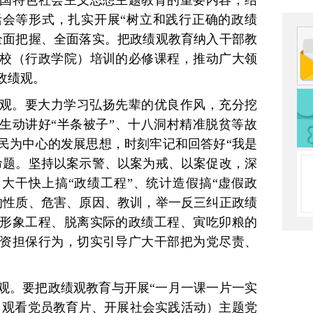
国特色社会主义思想主题教育的重要内容，结
会等形式，扎实开展“树立和践行正确的政绩
全面把握、全面落实。把政绩观教育纳入干部教
校（行政学院）培训的必修课程，推动广大领
政绩观。
观。要大力学习弘扬先辈的优良作风，充分挖
，生动讲好“半条被子”、十八洞村精准脱贫等故
民为中心的发展思想，时刻牢记和回答好“我是
命题。坚持以案示警、以案为戒、以案促改，深
、大干快上搞“政绩工程”、统计造假搞“虚假政
的性质、危害、原因、教训，举一反三纠正政绩
形象工程、脱离实际的政绩工程、寅吃卯粮的
资担保行为，切实引导广大干部把为党尽责、
观。要把政绩观教育与开展“一月一课一片一实
”、观看党员教育片、开展社会实践活动）主题党