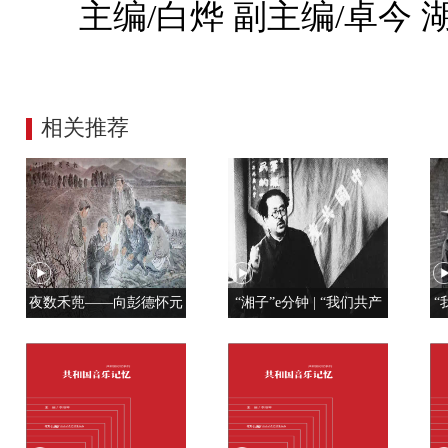
主编/白烨 副主编/卓今
相关推荐
夜数禾蔸——向彭德怀元
“湘子”e分钟 | “我们共产
“
帅学调查研究
党人是用特殊材料制成的”