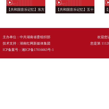
【共和国音乐记忆】东方
【共和国音乐记忆】五十
【
风来满眼春 ——《春天的
六种语言 汇成一句话
温
故事》
——《爱我中华》
主办单位：中共湖南省委组织部
欢迎您
技术支持：湖南红网新媒体集团
您是第
1112
ICP备案号：
湘ICP备17016663号-1