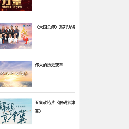
《大国总师》系列访谈
伟大的历史变革
五集政论片《解码京津
冀》