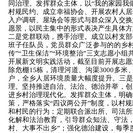
同治理。发挥群众主体，以“我的家园我
村规民约、成立幸福协会、开展农村人居
入户调研、屋场会等形式与群众深入交换
愿景，以民主集中的形式表决产生具体方
二是党群联动，携手治理。成立以村支部
班子任队员，党员群众广泛参与的的乡村
传”“卫生保洁”“环境整治”三支志愿小组
开展新文明实践活动，截至目前开展志愿
除危棚15栋，清理河道、沟渠3000多米
户，全乡人居环境质量大幅度提升。三是
理。坚持推进自治、法治、德治并举，创
进乡村治理现代化。发挥群众主体，明确
策，严格落实“四议两公开”制度，以村
和村民的行为；定期联合派出所、司法所
化解和法治教育，引导群众知法、守法，
村、大事不出乡”；强化德治建设，每季度