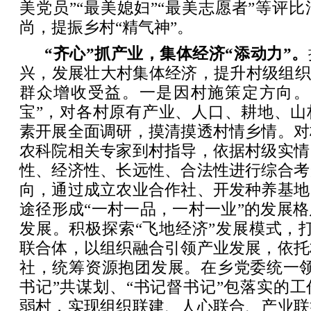
美党员”“最美媳妇”“最美志愿者”等评
尚，提振乡村“精气神”。
“齐心”抓产业，集体经济“添动力”。
兴，发展壮大村集体经济，提升村级组织
群众增收受益。一是因村施策定方向。
宝”，对各村原有产业、人口、耕地、山
素开展全面调研，摸清摸透村情乡情。对
农科院相关专家到村指导，依据村级实情
性、经济性、长远性、合法性进行综合考
向，通过成立农业合作社、开发种养基地
途径形成“一村一品，一村一业”的发展
发展。积极探索“飞地经济”发展模式，打
联合体，以组织融合引领产业发展，依托
社，统筹资源抱团发展。在乡党委统一领
书记”共谋划、“书记督书记”包落实的
弱村，实现组织联建、人心联合、产业联