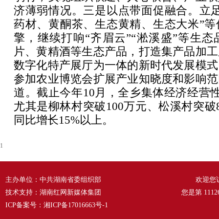
济薄弱情况。三是以点带面促融合。立足
药材、黄酮茶、生态黄精、生态大米”等
擎，继续打响“齐眉云”“淞溪盛”等生
片、黄精酒等生态产品，打造集产品加工
数字化特产展厅为一体的新时代发展模式
参加农业博览会扩展产业知晓度和影响范
道。截止今年10月，全乡集体经济经营性
尤其是柳林村突破100万元、松溪村突破
同比增长15%以上。
1
主办单位：中共湖南省委组织部
欢迎您
技术支持：湖南红网新媒体集团
您是第
1112
ICP备案号：
湘ICP备17016663号-1