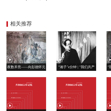
相关推荐
夜数禾蔸——向彭德怀元
“湘子”e分钟 | “我们共产
“
帅学调查研究
党人是用特殊材料制成的”