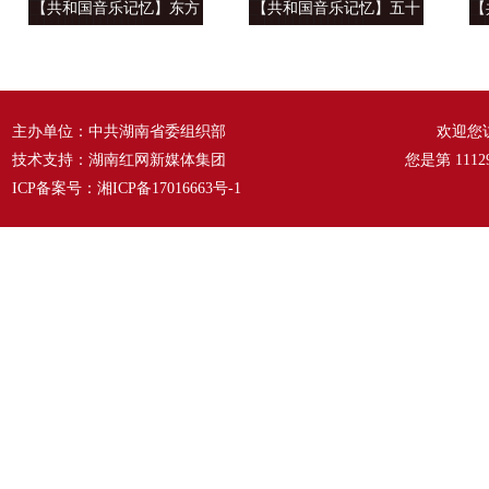
【共和国音乐记忆】东方
【共和国音乐记忆】五十
【
风来满眼春 ——《春天的
六种语言 汇成一句话
温
故事》
——《爱我中华》
主办单位：中共湖南省委组织部
欢迎您
技术支持：湖南红网新媒体集团
您是第
1112
ICP备案号：
湘ICP备17016663号-1