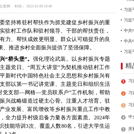
网 时间： 2025-01-09 16:49
习近
委坚持将驻村帮扶作为抓党建促乡村振兴的重
压实驻村工作队和驻村领导、干部的帮扶责任，
有力、帮扶成效更明显、群众认可稳提升的良
果、推进乡村全面振兴提供了坚强保障。
兴“桥头堡”。
强化理论武装。以乡村振兴专题
精
”主题党日、“周五大讲堂”为契机推动驻村工作
平新时代中国特色社会主义思想和乡村振兴有
支部以第一书记讲党课、主题党日和组织生活
村党支部—网格—党员联系户”工作机制，帮助
习
振兴战略锻造过硬主心骨。注重人才培育。驻
在产业发展、富民增收等乡村振兴重点工作中教
，全力提升村级后备力量各方面素质。2024年
织技能培训3次、覆盖人数80名，引进大学生运