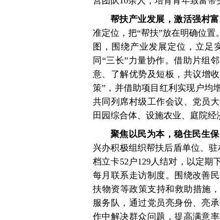
营团队10余人，培育青年致富带
帮扶产业发展，激活强村富
准定位，把“帮扶”放在明确位置
图，围绕产业发展定位，立足
同“三长”力量协作。借助片组
意、了解优势及短板，共议增收
策”，并借助项目红利实现户均增
共同列席村级工作会议、党员大
田园综合体、设施农业、庭院经
聚焦以民为本，稳住民生保
兴办积极组织帮扶后盾单位、驻村
档立卡52户129人结对，以定
每月联系走访制度。围绕改善民
扶物资等政策支持和救助措施，
服务队，通过党员亮身份、亮承
作中解决群众问题，提高满意率