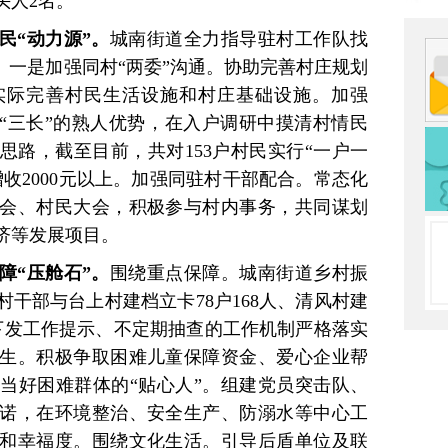
头人2名。
民“动力源”。
城南街道全力指导驻村工作队找
。一是加强同村“两委”沟通。协助完善村庄规划
实际完善村民生活设施和村庄基础设施。加强
邻“三长”的熟人优势，在入户调研中摸清村情民
思路，截至目前，共对153户村民实行“一户一
收2000元以上。加强同驻村干部配合。常态化
会、村民大会，积极参与村内事务，共同谋划
济等发展项目。
障“压舱石”。
围绕重点保障。城南街道乡村振
干部与台上村建档立卡78户168人、清风村建
期下发工作提示、不定期抽查的工作机制严格落实
生。积极争取困难儿童保障资金、爱心企业帮
当好困难群体的“贴心人”。组建党员突击队、
诺，在环境整治、安全生产、防溺水等中心工
和幸福度。围绕文化生活。引导后盾单位及联