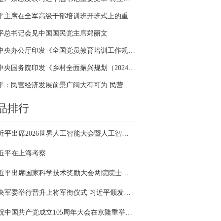
习近平主席在全军高级干部培训班开班式上的重要讲话引领全军开展思想整风、深化政治整训
平总书记会见中国国民党主席郑丽文
中共中央办公厅印发《全国党员教育培训工作规划（2024－2028年）》
中共中央国务院印发《乡村全面振兴规划（2024—2027年）》
习近平：民营经济发展前景广阔大有可为 民营企业和民营企业家大显身手正当其时
品排行
习近平出席2026世界人工智能大会暨人工智能全球治理高级别会议开幕式并发表主旨讲话
近平在上海考察
习近平出席国家科学技术奖励大会两院院士大会中国科协第十一次全国代表大会并发表重要讲话
中央军委举行晋升上将军衔仪式 习近平颁发命令状并向晋衔的军官表示祝贺
庆祝中国共产党成立105周年大会在京隆重举行 习近平发表重要讲话