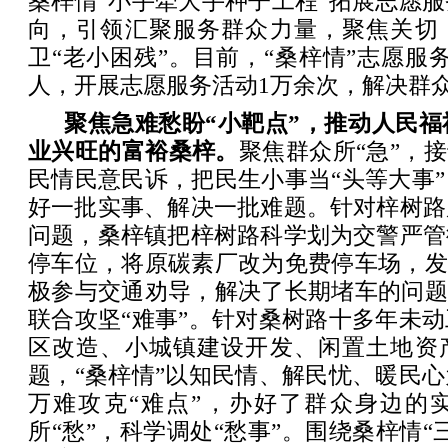
桑梓情“小手牵大手种子工程”拓展志愿
向，引领汇聚服务群众力量，聚焦关切
卫“老小困残”。目前，“桑梓情”志愿服
人，开展志愿服务活动1万余次，解决群
聚焦急难愁盼“小靶点”，推动人民福
业兴旺的富裕桑梓。
聚焦群众所“急”，接
民情民意民诉，把民生小事当“头等大事
好一批实事、解决一批难题。针对梓树路
问题，桑梓镇把梓树路科学划为交警严管
停车位，将原碳素厂改为免费停车场，发
极参与交通劝导，解决了长期堵车的问题
联合攻坚“难事”。针对桑树路十多年未
区改造、小城镇建设开发、闲置土地资
题，“桑梓情”以知民情、解民忧、暖民
万难攻克“难点”，办好了群众身边的
所“愁”，科学调处“愁事”。围绕桑梓情“