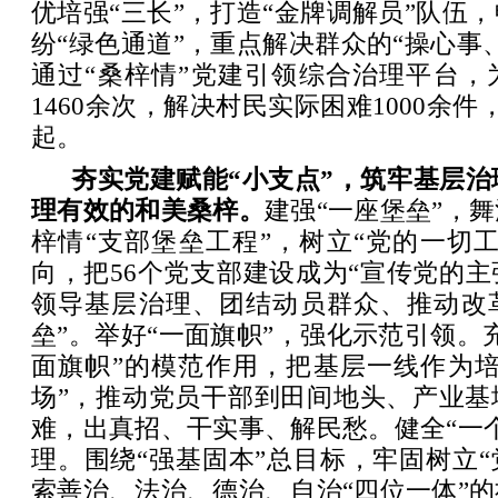
优培强“三长”，打造“金牌调解员”队伍
纷“绿色通道”，重点解决群众的“操心事
通过“桑梓情”党建引领综合治理平台，
1460余次，解决村民实际困难1000余件
起。
夯实党建赋能“小支点”，筑牢基层治
理有效的和美桑梓。
建强“一座堡垒”，
梓情“支部堡垒工程”，树立“党的一切
向，把56个党支部建设成为“宣传党的
领导基层治理、团结动员群众、推动改
垒”。举好“一面旗帜”，强化示范引领。
面旗帜”的模范作用，把基层一线作为培
场”，推动党员干部到田间地头、产业基
难，出真招、干实事、解民愁。健全“一
理。围绕“强基固本”
总目标，牢固树立“
索善治、法治、德治、自治“四位一体”