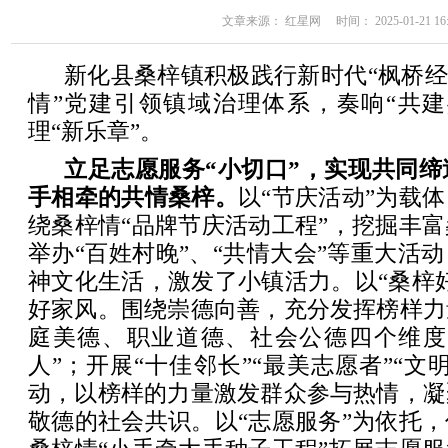
文章来源： 红星网 时间： 2025-01-21 16:
新化县桑梓镇积极践行新时代“枫桥经
情”党建引领镇域治理体系，奏响“共建
理“新乐章”。
立足志愿服务“小切口”，实现共同缔
手相牵的共情桑梓。
以“节庆活动”为载
绕桑梓情“品牌节庆活动工程”，挖掘丰
举办“百姓村晚”、“共情大会”等重大活
神文化生活，激发了小镇活力。以“桑梓
好家风。围绕崇德向善，充分发挥榜样力
庭美德、职业道德、社会公德四个维度
人”；开展“十佳邻长”“最美志愿者”“文
动，以榜样的力量激发群众参与热情，凝
敬德的社会共识。以“志愿服务”为依托