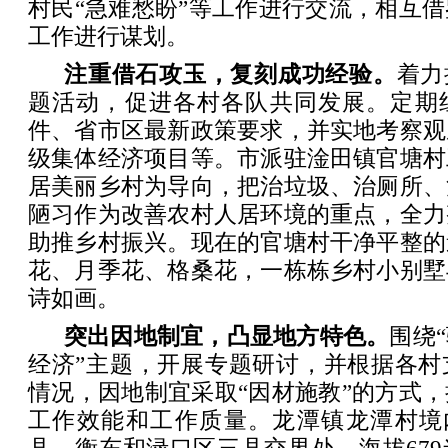
村民“急难愁盼”等工作进行交流，相互
工作进行谋划。
注重借石攻玉，复刻成功经验。
着力
题活动，促进各村各队共同发展。定期
件、省市区最新政策要求，并实地考察观
级集体经济项目等。市派驻淦田镇官塘村
居美丽乡村为导向，把治垃圾、治厕所、
陋习作为改善农村人居环境的重点，全力
助推乡村振兴。现在的官塘村干净平整的
花、月季花、格桑花，一栋栋乡村小别墅
诗如画。
突出因地制宜，凸显地方特色。
围绕
经济”主题，开展专题研讨，并根据各村
情况，因地制宜采取“因材施教”的方式
工作效能和工作质量。龙潭镇龙潭村境内