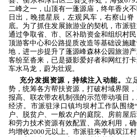
县、衡东和渌口区三县交界处，海拔67
二峰之一，山顶有一蓬源庙，终年香火不
日出，晚揽星辰，左观风车，右察山脊
底。为了抓住发展旅游业的契机，市派驻
通过争取省、市、区补助资金和组织村民
顶游客中心和公路提质改造等基础设施建设
地，进一步提升了蓬源峰森林公园旅游产
客纷至沓来，已是摄影爱好者和网红打卡
车水马龙，蔚为壮观。
充分发掘资源，持续注入动能。
立
势，统筹各方帮扶资源，打破村域界限，
报高、联农带农机制强的示范带动项目，
经济。市派驻渌口镇均坝村工作队围绕“
户、脱贫户、一般农户的庭院、房前屋后
和劳力技术资源有效配置、高效利用，确
均增收2000元以上。市派驻朱亭镇双江