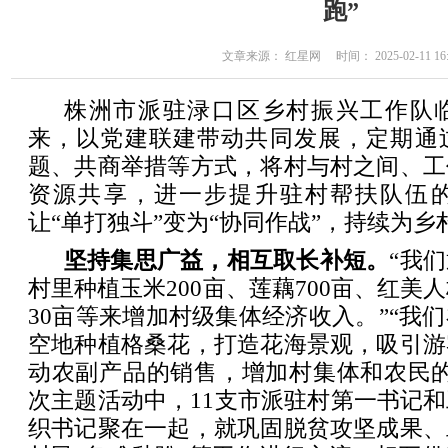
跑”
文章来源： 红星网 时间： 2025-02-11 16:
株洲市派驻渌口区乡村振兴工作队
来，以党建联建带动共同发展，定期通
题、共商举措等方式，将村与村之间、工
资源共享，进一步提升驻村帮扶队伍
让“单打独斗”变为“协同作战”，持续为
坚持集思广益，相互取长补短。
“我
村里种植玉米200亩、莲藕700亩、红美
30亩等来增加村级集体经济收入。”“我
空地种植格桑花，打造花海景观，吸引游
动农副产品的销售，增加村集体和农民的
次主题活动中，11支市派驻村第一书记
织书记聚在一起，就巩固脱贫攻坚成果、