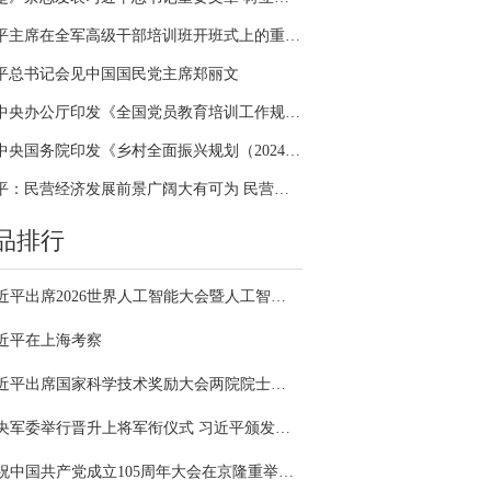
习近平主席在全军高级干部培训班开班式上的重要讲话引领全军开展思想整风、深化政治整训
平总书记会见中国国民党主席郑丽文
中共中央办公厅印发《全国党员教育培训工作规划（2024－2028年）》
中共中央国务院印发《乡村全面振兴规划（2024—2027年）》
习近平：民营经济发展前景广阔大有可为 民营企业和民营企业家大显身手正当其时
品排行
习近平出席2026世界人工智能大会暨人工智能全球治理高级别会议开幕式并发表主旨讲话
近平在上海考察
习近平出席国家科学技术奖励大会两院院士大会中国科协第十一次全国代表大会并发表重要讲话
中央军委举行晋升上将军衔仪式 习近平颁发命令状并向晋衔的军官表示祝贺
庆祝中国共产党成立105周年大会在京隆重举行 习近平发表重要讲话