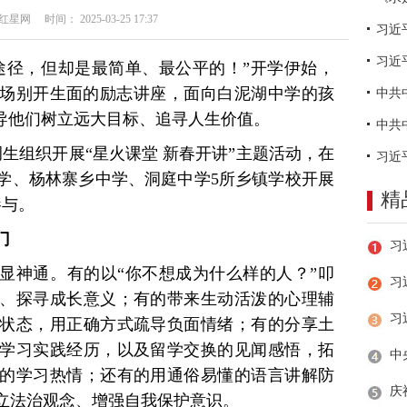
网 时间： 2025-03-25 17:37
习近
途径，但却是最简单、最公平的！”开学伊始，
以一场别开生面的励志讲座，面向白泥湖中学的孩
引导他们树立远大目标、追寻人生价值。
选调生组织开展“星火课堂 新春开讲”主题活动，在
学、杨林寨乡中学、洞庭中学5所乡镇学校开展
精
参与。
门
显神通。有的以“你不想成为什么样的人？”叩
习
、探寻成长意义；有的带来生动活泼的心理辅
状态，用正确方式疏导负面情绪；有的分享土
学习实践经历，以及留学交换的见闻感悟，拓
的学习热情；还有的用通俗易懂的语言讲解防
立法治观念、增强自我保护意识。