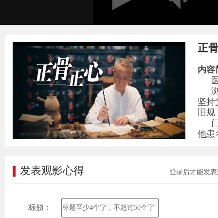
正
内容
坚持
旧规
他患
自然
诊费
发表观影心得
登录后才能发表
华医
标题：