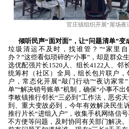
官庄镇组织开展“屋场夜
倾听民声“面对面”，让“问题清单”变
垃圾清运不及时，找谁管？”“家里
办？”这些看似琐碎的“小事”，却是群众生
选优配强片长1520人、组长4122人、邻长
统筹村（社区）全局，组长包片联户，邻
户，常态化开展“敲门行动”“夜访家常
单”“解决销号账单”机制，确保“小事不出
李畋镇推行邻长“三必到”工作法，恶劣
到、重大变故必到，今年有效解决民生诉
推行片长“进组入户”，收集手机网络信
不方便等问题，及时协同有关部门解决。