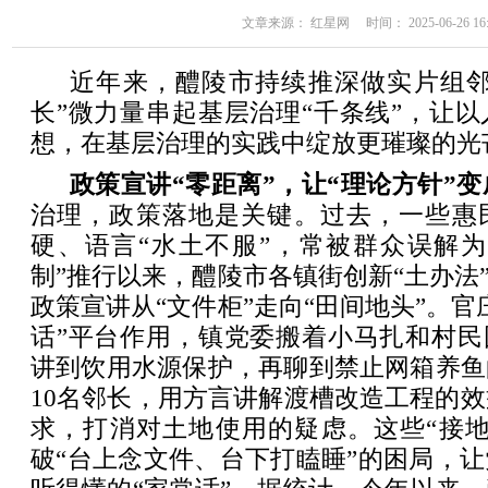
文章来源： 红星网 时间： 2025-06-26 16:
近年来，醴陵市持续推深做实片组邻
长”微力量串起基层治理“千条线”，让
想，在基层治理的实践中绽放更璀璨的光
政策宣讲“零距离”，让“理论方针”变
治理，政策落地是关键。过去，一些惠
硬、语言“水土不服”，常被群众误解为
制”推行以来，醴陵市各镇街创新“土办法”
政策宣讲从“文件柜”走向“田间地头”。官
话”平台作用，镇党委搬着小马扎和村民
讲到饮用水源保护，再聊到禁止网箱养鱼
10名邻长，用方言讲解渡槽改造工程的效
求，打消对土地使用的疑虑。这些“接地
破“台上念文件、台下打瞌睡”的困局，