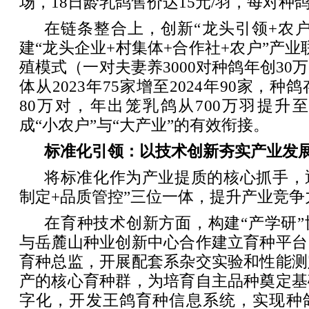
场，18日龄乳鸽售价达15元/羽，每对种鸽
在链条整合上，创新“龙头引领+农
建“龙头企业+村集体+合作社+农户”产业联
殖模式（一对夫妻养3000对种鸽年创30
体从2023年75家增至2024年90家，种
80万对，年出笼乳鸽从700万羽提升至15
成“小农户”与“大产业”的有效衔接。
标准化引领：以技术创新夯实产业发
将标准化作为产业提质的核心抓手，
制定+品质管控”三位一体，提升产业竞争
在育种技术创新方面，构建“产学研
与岳麓山种业创新中心合作建立育种平台
育种总监，开展配套系杂交实验和性能测
产的核心育种群，为培育自主品种奠定基
字化，开发王鸽育种信息系统，实现种