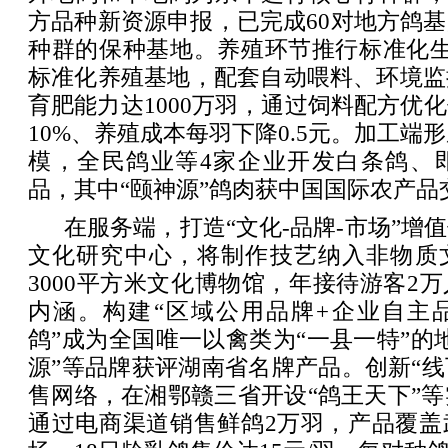
方品种新资源申报，已完成60对地方鸽
种群的保种基地。养殖环节推行标准化生
标准化养殖基地，配套自动喂料、环境监
育肥能力达1000万羽，通过饲料配方优
10%、养殖成本每羽下降0.5元。加工端形
模，全民鸽业等4家企业开发白条鸽、即
品，其中“颐神源”鸽肉获中国国际农产品
在服务端，打造“文化-品牌-市场”增
文化研究中心，将制作技艺纳入非物质
3000平方米文化博物馆，年接待游客2
内涵。构建“区域公用品牌+企业自主品
鸽”成为全国唯一以禽类为“一县一特”的
源”等品牌获评湖南省名牌产品。创新“线
售网络，在湘鄂赣三省开设“鸽王天下”等
通过电商渠道销售鲜鸽2万羽，产品覆盖