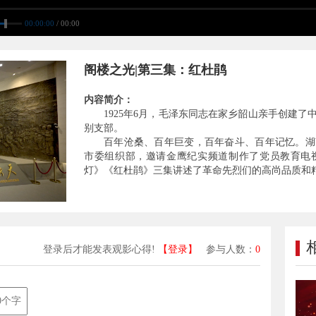
00:00:00
/ 00:00
阁楼之光|第三集：红杜鹃
内容简介：
1925年6月，毛泽东同志在家乡韶山亲手创建
别支部。
百年沧桑、百年巨变，百年奋斗、百年记忆。湖
市委组织部，邀请金鹰纪实频道制作了党员教育电
灯》《红杜鹃》三集讲述了革命先烈们的高尚品质和
登录后才能发表观影心得!
【登录】
参与人数：
0