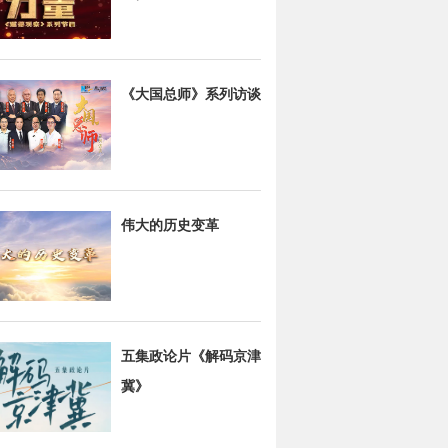
《大国总师》系列访谈
伟大的历史变革
五集政论片《解码京津
冀》