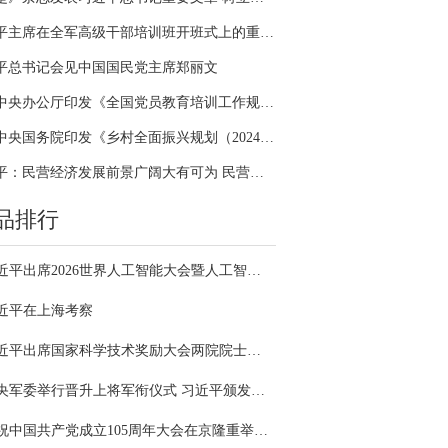
习近平主席在全军高级干部培训班开班式上的重要讲话引领全军开展思想整风、深化政治整训
平总书记会见中国国民党主席郑丽文
中共中央办公厅印发《全国党员教育培训工作规划（2024－2028年）》
中共中央国务院印发《乡村全面振兴规划（2024—2027年）》
习近平：民营经济发展前景广阔大有可为 民营企业和民营企业家大显身手正当其时
品排行
习近平出席2026世界人工智能大会暨人工智能全球治理高级别会议开幕式并发表主旨讲话
近平在上海考察
习近平出席国家科学技术奖励大会两院院士大会中国科协第十一次全国代表大会并发表重要讲话
中央军委举行晋升上将军衔仪式 习近平颁发命令状并向晋衔的军官表示祝贺
庆祝中国共产党成立105周年大会在京隆重举行 习近平发表重要讲话