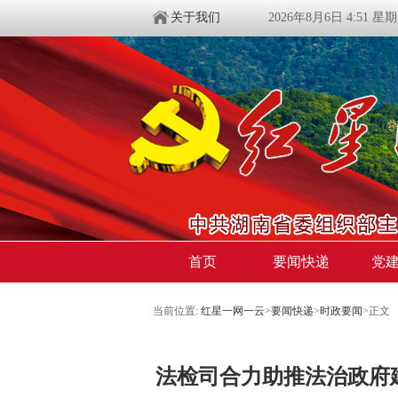
关于我们
2026年8月6日 4:51 星
首页
要闻快递
党
当前位置:
红星一网一云
>
要闻快递
>
时政要闻
>
正文
法检司合力助推法治政府建