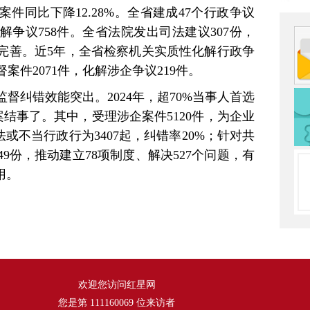
件同比下降12.28%。全省建成47个行政争议
争议758件。全省法院发出司法建议307份，
理完善。近5年，全省检察机关实质性化解行政争
督案件2071件，化解涉企争议219件。
督纠错效能突出。2024年，超70%当事人首选
案结事了。其中，受理涉企案件5120件，为企业
法或不当行政行为3407起，纠错率20%；针对共
9份，推动建立78项制度、解决527个问题，有
用。
欢迎您访问红星网
您是第
111160069
位来访者