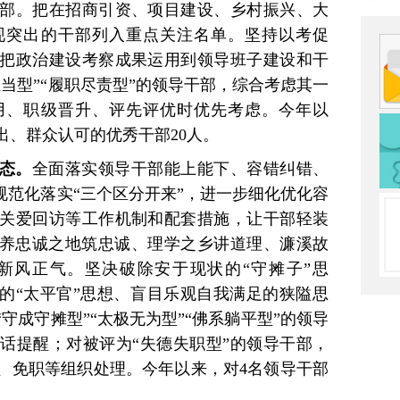
部。把在招商引资、项目建设、乡村振兴、大
现突出的干部列入重点关注名单。坚持以考促
把政治建设考察成果运用到领导班子建设和干
当型”“履职尽责型”的领导干部，综合考虑其一
用、职级晋升、评先评优时优先考虑。今年以
出、群众认可的优秀干部20人。
态。
全面落实领导干部能上能下、容错纠错、
规范化落实“三个区分开来”，进一步细化优化容
关爱回访等工作机制和配套措施，让干部轻装
涵养忠诚之地筑忠诚、理学之乡讲道理、濂溪故
新风正气。坚决破除安于现状的“守摊子”思
”的“太平官”思想、盲目乐观自我满足的狭隘思
守成守摊型”“太极无为型”“佛系躺平型”的领导
话提醒；对被评为“失德失职型”的领导干部，
、免职等组织处理。今年以来，对4名领导干部
。