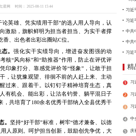
网 时间： 2025-08-11 15:44
习近
干论英雄、凭实绩用干部”的选人用人导向，认
正向激励，旗帜鲜明为担当者担当、为实干者撑
吃香、出色者出彩出圈站C位。
生态。
强化实干实绩导向，增进奋发图强的动
考核“风向标”和“助推器”作用，防止在评优评
精
凭印象打分、靠感觉评价等“怪象”，让敢于担
干，让犹豫观望、徘徊不前的人赶上来、主动
醒过来、跟着干。以钉钉子精神培育生态，真
人有机会、能出彩，让沽名钓誉、躺平混日子
习
以来，共培育了180余名优秀干部纳入全县优秀干
态。
坚持“好干部”标准，树牢“德才兼备、以德
选人用人原则。呵护担当创新，鼓励创先争优，大