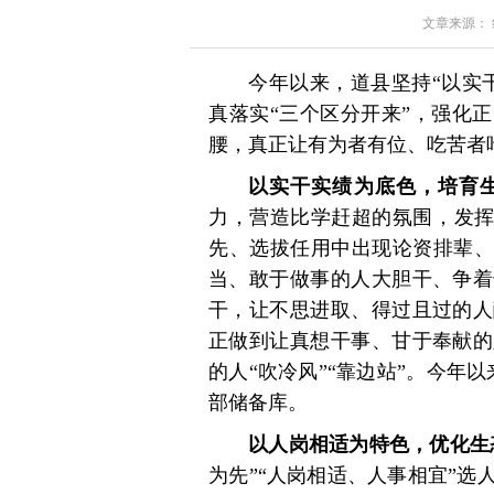
文章来源： 红星
今年以来，道县坚持“以实
真落实“三个区分开来”，强化
腰，真正让有为者有位、吃苦者
以实干实绩为底色，培育
力，营造比学赶超的氛围，发挥
先、选拔任用中出现论资排辈、
当、敢于做事的人大胆干、争着
干，让不思进取、得过且过的人
正做到让真想干事、甘于奉献的
的人“吹冷风”“靠边站”。今年
部储备库。
以人岗相适为特色，优化生
为先”“人岗相适、人事相宜”