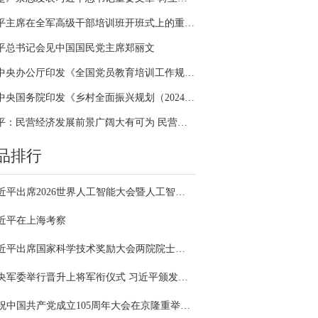
习近平主席在全军高级干部培训班开班式上的重要讲话引领全军开展思想整风、深化政治整训
平总书记会见中国国民党主席郑丽文
中共中央办公厅印发《全国党员教育培训工作规划（2024－2028年）》
中共中央国务院印发《乡村全面振兴规划（2024—2027年）》
习近平：民营经济发展前景广阔大有可为 民营企业和民营企业家大显身手正当其时
品排行
习近平出席2026世界人工智能大会暨人工智能全球治理高级别会议开幕式并发表主旨讲话
近平在上海考察
习近平出席国家科学技术奖励大会两院院士大会中国科协第十一次全国代表大会并发表重要讲话
中央军委举行晋升上将军衔仪式 习近平颁发命令状并向晋衔的军官表示祝贺
庆祝中国共产党成立105周年大会在京隆重举行 习近平发表重要讲话