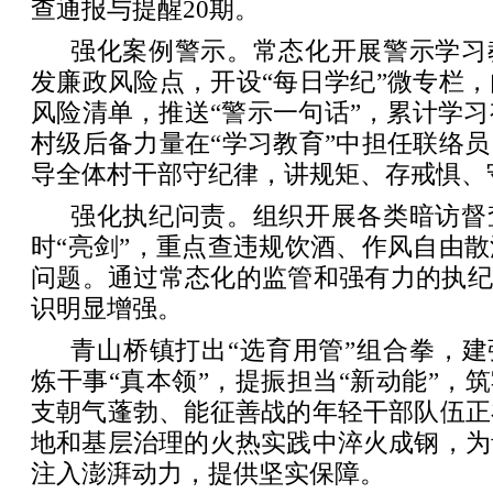
查通报与提醒20期。
强化案例警示。常态化开展警示学习
发廉政风险点，开设“每日学纪”微专栏
风险清单，推送“警示一句话”，累计学习
村级后备力量在“学习教育”中担任联络
导全体村干部守纪律，讲规矩、存戒惧、
强化执纪问责。组织开展各类暗访督
时“亮剑”，重点查违规饮酒、作风自由
问题。通过常态化的监管和强有力的执纪
识明显增强。
青山桥镇打出“选育用管”组合拳，建
炼干事“真本领”，提振担当“新动能”，筑
支朝气蓬勃、能征善战的年轻干部队伍正
地和基层治理的火热实践中淬火成钢，为
注入澎湃动力，提供坚实保障。