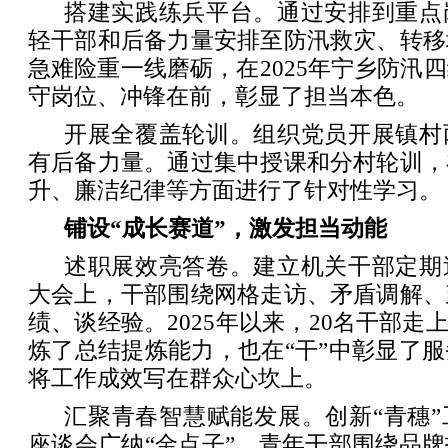
搭建实践练兵平台。通过安排到重点
轻干部和后备力量安排至防汛救灾、转移
急难险重一线磨砺，在2025年宁乡防汛
守岗位、冲锋在前，彰显了担当本色。
开展全覆盖轮训。组织党员开展镇村
有后备力量。通过集中授课和分村轮训，
升、廉洁纪律等方面进行了针对性学习。
铺设“成长赛道”，激发担当动能
述职展效亮答卷。建立机关干部定期
大会上，干部围绕网格走访、矛盾调解、
绩、谈经验。2025年以来，20名干部走
炼了总结提炼能力，也在“干”中彰显了
将工作成效写在群众心坎上。
汇聚青春智慧赋能发展。创新“青穗
座谈会广纳“金点子”。青年干部围绕品