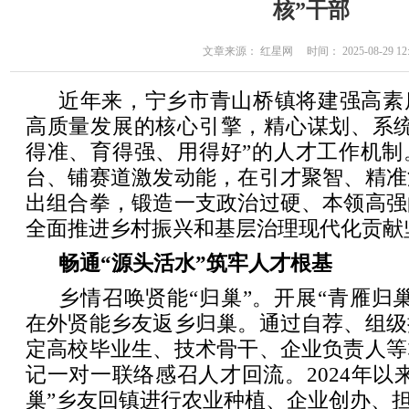
核”干部
文章来源： 红星网 时间： 2025-08-29 12:
近年来，宁乡市青山桥镇将建强高素
高质量发展的核心引擎，精心谋划、系统
得准、育得强、用得好”的人才工作机制
台、铺赛道激发动能，在引才聚智、精准
出组合拳，锻造一支政治过硬、本领高强
全面推进乡村振兴和基层治理现代化贡献
畅通“源头活水”筑牢人才根基
乡情召唤贤能“归巢”。开展“青雁归
在外贤能乡友返乡归巢。通过自荐、组级
定高校毕业生、技术骨干、企业负责人等
记一对一联络感召人才回流。2024年以
巢”乡友回镇进行农业种植、企业创办、