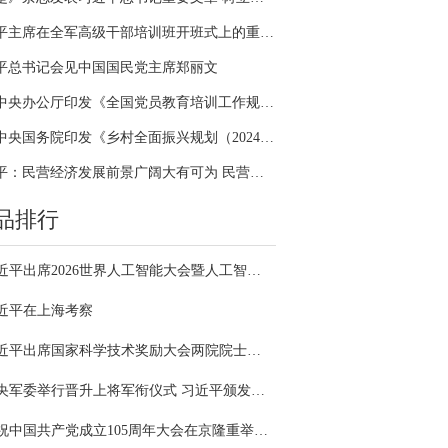
习近平主席在全军高级干部培训班开班式上的重要讲话引领全军开展思想整风、深化政治整训
平总书记会见中国国民党主席郑丽文
中共中央办公厅印发《全国党员教育培训工作规划（2024－2028年）》
中共中央国务院印发《乡村全面振兴规划（2024—2027年）》
习近平：民营经济发展前景广阔大有可为 民营企业和民营企业家大显身手正当其时
品排行
习近平出席2026世界人工智能大会暨人工智能全球治理高级别会议开幕式并发表主旨讲话
近平在上海考察
习近平出席国家科学技术奖励大会两院院士大会中国科协第十一次全国代表大会并发表重要讲话
中央军委举行晋升上将军衔仪式 习近平颁发命令状并向晋衔的军官表示祝贺
庆祝中国共产党成立105周年大会在京隆重举行 习近平发表重要讲话