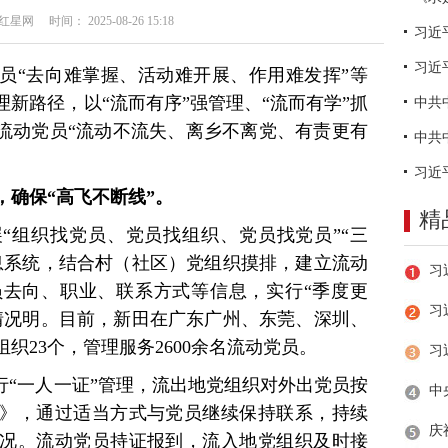
网 时间： 2025-08-26 15:18
习近
员“去向难掌握、活动难开展、作用难发挥”等
新路径，以“流而有序”强管理、“流而有学”抓
动流动党员“流动不流失、离乡不离党、有责更有
。
，确保“高飞不断线”。
精
“组织找党员、党员找组织、党员找党员”“三
息系统，结合村（社区）党组织摸排，建立流动
去向、职业、联系方式等信息，实行“季度更
习
情况明。目前，新田在广东广州、东莞、深圳、
织23个，管理服务2600余名流动党员。
行“一人一证”管理，流出地党组织对外出党员按
》，通过适当方式与党员继续保持联系，持续
况。流动党员持证报到，流入地党组织及时接