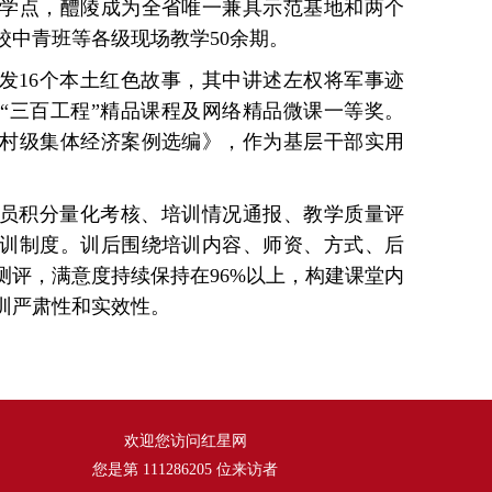
学点，醴陵成为全省唯一兼具示范基地和两个
校中青班等各级现场教学50余期。
发16个本土红色故事，其中讲述左权将军事迹
“三百工程”精品课程及网络精品微课一等奖。
村级集体经济案例选编》，作为基层干部实用
员积分量化考核、培训情况通报、教学质量评
训制度。训后围绕培训内容、师资、方式、后
测评，满意度持续保持在96%以上，构建课堂内
训严肃性和实效性。
欢迎您访问红星网
您是第
111286205
位来访者