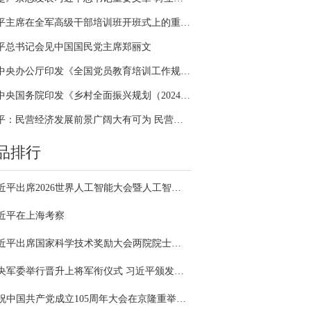
习近平主席在全军高级干部培训班开班式上的重要讲话引领全军开展思想整风、深化政治整训
平总书记会见中国国民党主席郑丽文
中共中央办公厅印发《全国党员教育培训工作规划（2024－2028年）》
中共中央国务院印发《乡村全面振兴规划（2024—2027年）》
习近平：民营经济发展前景广阔大有可为 民营企业和民营企业家大显身手正当其时
品排行
习近平出席2026世界人工智能大会暨人工智能全球治理高级别会议开幕式并发表主旨讲话
近平在上海考察
习近平出席国家科学技术奖励大会两院院士大会中国科协第十一次全国代表大会并发表重要讲话
中央军委举行晋升上将军衔仪式 习近平颁发命令状并向晋衔的军官表示祝贺
庆祝中国共产党成立105周年大会在京隆重举行 习近平发表重要讲话