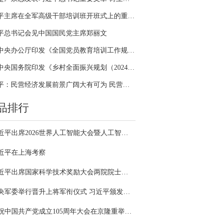
习近平主席在全军高级干部培训班开班式上的重要讲话引领全军开展思想整风、深化政治整训
平总书记会见中国国民党主席郑丽文
中共中央办公厅印发《全国党员教育培训工作规划（2024－2028年）》
中共中央国务院印发《乡村全面振兴规划（2024—2027年）》
习近平：民营经济发展前景广阔大有可为 民营企业和民营企业家大显身手正当其时
品排行
习近平出席2026世界人工智能大会暨人工智能全球治理高级别会议开幕式并发表主旨讲话
近平在上海考察
习近平出席国家科学技术奖励大会两院院士大会中国科协第十一次全国代表大会并发表重要讲话
中央军委举行晋升上将军衔仪式 习近平颁发命令状并向晋衔的军官表示祝贺
庆祝中国共产党成立105周年大会在京隆重举行 习近平发表重要讲话