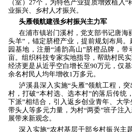
（室）27个，为特色产业提质增效植入“
业振兴、乡村人才振兴。
头雁领航建强乡村振兴主力军
在浦市镇岩门溪村，党支部书记唐海
头羊”，锚定脐橙产业，提前规划布局。建成
园基地，注册“浦韵高山”脐橙品牌，带动
亩。组织科技专家实地指导，帮助村民实
经济更是从近乎空白增长至90万元，仅基
余名村民人均年增收1万多元。
泸溪县深入实施“头雁”领航工程，
村，打破“本村选、选本村”的落后传统
下派”相结合，引入返乡创业青年、大学
带头人等多元力量，为村“两委”班子注
展带来新观念。
深入实施“农村基层干部乡村振兴主