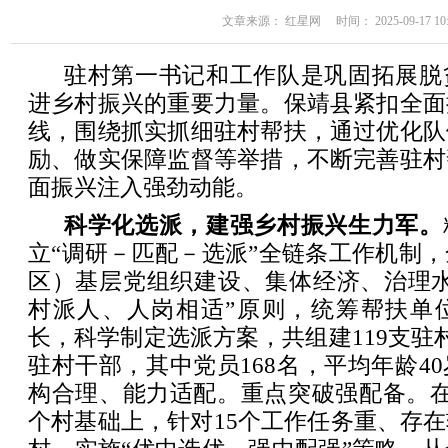
文章来源： 红星网 时间： 2025-09-17 10:
驻村第一书记和工作队是巩固拓展脱
进乡村振兴的重要力量。保靖县紧扣全面
线，围绕抓实抓细驻村帮扶，通过优化队
励、做实保障监督等举措，不断完善驻村
面振兴注入强劲动能。
科学化选派，建强乡村振兴生力军。
立“调研－匹配－选派”全链条工作机制
区）基层党组织建设、集体经济、治理水
村派人、人岗相适”原则，统筹帮扶单
长，科学制定选派方案，共组建119支驻村
驻村干部，其中党员168名，平均年龄4
构合理、能力适配。重点突破强配备。在
个村基础上，针对15个工作任务重、存