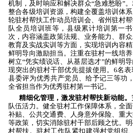
机制，及时响应和解决群众“急难愁盼”
整合各级培训资源，构建全覆盖培训体系
轮驻村帮扶工作动员培训会、省州驻村帮
队全员培训班等，县级累计培训第一书记
次，内容涵盖政策法规、业务能力、群众
教育及实战实训等方面，实现培训内容精
鲜明导向激励担当。注重在驻村一线培养
树立“凭实绩说话、从基层选才”的鲜明
现突出的驻村干部优先提拔使用。6名表
县委评为优秀共产党员、给予记三等功，
全省担当作为优秀驻村第一书记。
精细化管理，激发驻村帮扶新动能。
队伍活力。健全驻村工作保障体系，全面
补贴、公共交通费、人身意外保险、重大
等政策，切实消除驻村干部后顾之忧。明
村帮扶。驻村工作队紧扣建强村党组织、