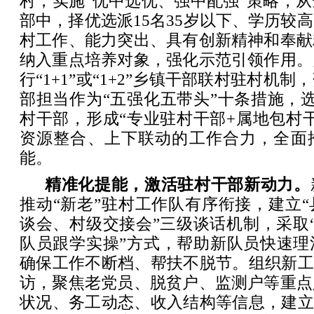
村，实施“优中选优、强中配强”策略，
部中，择优选派15名35岁以下、学历较
村工作、能力突出、具有创新精神和奉献
纳入重点培养对象，强化示范引领作用。
行“1+1”或“1+2”乡镇干部联村驻村机
部担当作为“五强化五带头”十条措施，选
村干部，形成“专业驻村干部+属地包村
资源整合、上下联动的工作合力，全面
能。
精准化提能，激活驻村干部新动力。
推动“新老”驻村工作队有序衔接，建立
谈会、村级交接会”三级谈话机制，采取
队员跟学实操”方式，帮助新队员快速理
确保工作不断档、帮扶不脱节。组织新工
访，聚焦老党员、脱贫户、监测户等重点
状况、务工动态、收入结构等信息，建立