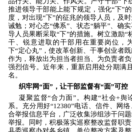
品行关、能力关、作风关。严守干部“下
推进领导干部能上能下规定，强化“下”的
度，对出现“下”的征兆的领导人员，及
诫勉；对心态“佛系”、状态“躺平”、确
导人员果断采取“下”的措施。树立激励“
干、锐意进取的干部用在重要岗位，
下“定心丸”，使改革创新、干事创业者
作为，释放出为担当者担当、为负责者负
强烈信号。近年来，重新启用处分期满且
名。
织牢网“面”，让干部监督有“面”可控
凝聚监督“合力面”。构建“社会+舆
系。充分用好“12380”电话、信件、网
合举报信息平台，广泛收集涉组涉干问题
举报。同时，积极落实巡察整改监督职责
县委巡察办对各乡镇、单位整改方案及整