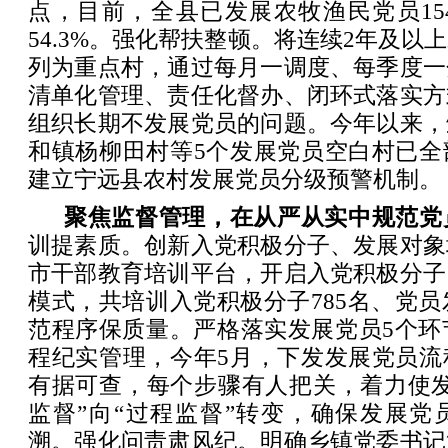
点，目前，全县已发展农牧渔民党员15
54.3%。强化帮扶整顿。将连续2年及以
列为重点村，通过每月一调度、每季度一
清单化管理、责任化督办、闭环式落实方
组织长期不发展党员的问题。今年以来，
和镇杨柳田村等5个发展党员空白村已全
建立宁远县农村发展党员分级预警机制。
聚焦监督管理，在从严从实中规范党
训提素质。创新入党积极分子、发展对象
市干部教育培训平台，开启入党积极分子
模式，共培训入党积极分子785名、党员发
范程序保质量。严格落实发展党员5个环
程纪实管理，今年5月，下发发展党员流
有据可查，每个步骤有人把关，着力使发
监督”向“过程监督”转变，确保发展党
溯。强化问责肃风纪。明确乡镇党委书记